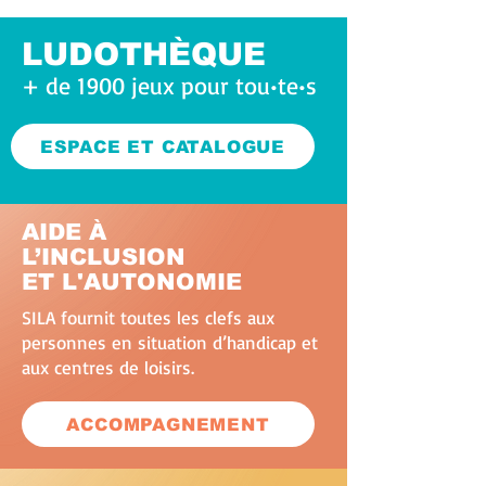
LUDOTHÈQUE
+ de 1900 jeux pour tou•te•s
ESPACE ET CATALOGUE
AIDE À
L’INCLUSION
ET L'AUTONOMIE
SILA fournit toutes les clefs aux
personnes en situation d’handicap et
aux centres de loisirs.
ACCOMPAGNEMENT