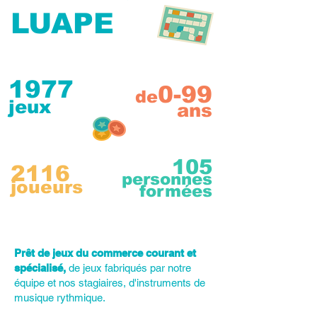
LUAPE
1977
0-99
de
jeux
ans
105
2116
personnes
joueurs
formées
Prêt de jeux du commerce courant et
spécialisé,
de jeux fabriqués par notre
équipe et nos stagiaires, d'instruments de
musique rythmique.