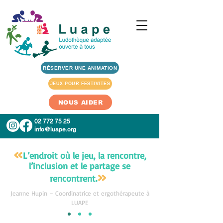
RÉSERVER UNE ANIMATION
JEUX POUR FESTIVITES
NOUS AIDER
02 772 75 25
info@luape.org
«
L’endroit où le je
u, la rencontre,
l’inclusion et le partage se
»
rencontrent.
Jeanne Hupin – Coordinatrice et ergothérapeute à
LUAPE