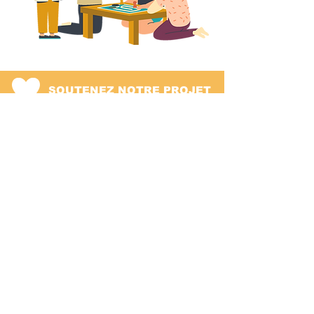
SOUTENEZ NOTRE PROJET
FAIRE UN DON
DEVENIR BENEVOLE
02/ 772.75.25
info@luape.org
Av. Edmond
Parmentier, 19
1150 Woluwe Saint
Pierre
Agréé par la COCOF comme service de loisirs inclusifs.