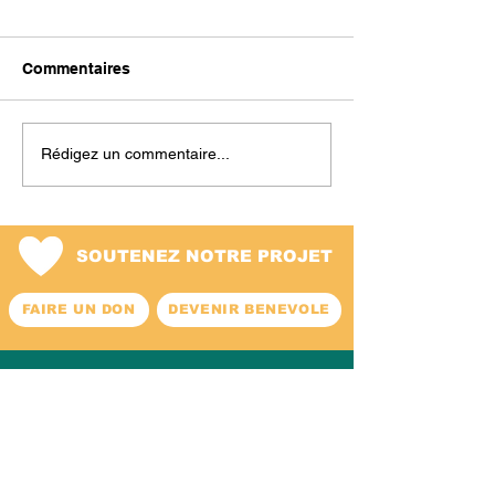
Commentaires
Rédigez un commentaire...
SOUTENEZ NOTRE PROJET
FAIRE UN DON
DEVENIR BENEVOLE
02/ 772.75.25
info@luape.org
Av. Edmond
Parmentier, 19